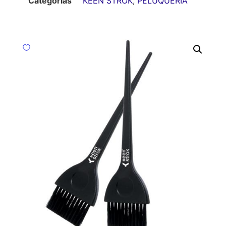
Categorías
KEEN STROK
,
PELUQUERIA