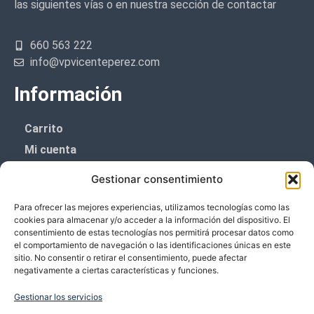
las siguientes vías o en nuestra sección de contactar
660 563 222
info@vpvicenteperez.com
Información
Carrito
Mi cuenta
Aviso Legal
Gestionar consentimiento
Política de privacidad
Para ofrecer las mejores experiencias, utilizamos tecnologías como las
Política de cookies (UE)
cookies para almacenar y/o acceder a la información del dispositivo. El
consentimiento de estas tecnologías nos permitirá procesar datos como
Boletín de noticias
el comportamiento de navegación o las identificaciones únicas en este
sitio. No consentir o retirar el consentimiento, puede afectar
negativamente a ciertas características y funciones.
¡¡Suscríbete y prometemos no dar mucho el
coñazo.!!
Gestionar los servicios
Te enviaremos sólo cosas importantes.