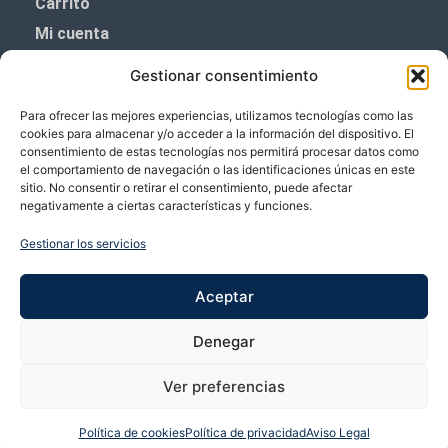
Carrito
Mi cuenta
Aviso Legal
Gestionar consentimiento
Política de privacidad
Para ofrecer las mejores experiencias, utilizamos tecnologías como las
Política de cookies (UE)
cookies para almacenar y/o acceder a la información del dispositivo. El
consentimiento de estas tecnologías nos permitirá procesar datos como
Boletín de noticias
el comportamiento de navegación o las identificaciones únicas en este
sitio. No consentir o retirar el consentimiento, puede afectar
negativamente a ciertas características y funciones.
¡¡Suscríbete y prometemos no dar mucho el
coñazo.!!
Gestionar los servicios
Te enviaremos sólo cosas importantes.
Aceptar
Denegar
Ver preferencias
Política de cookies
Política de privacidad
Aviso Legal
Copyright © 2026 VP Vicente Perez | Desarrollado por Bubango Networks