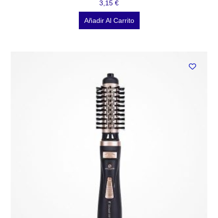
3,15
€
Añadir Al Carrito