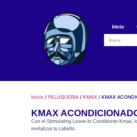
Inicio
Inicio
/
PELUQUERIA
/
KMAX
/ KMAX ACONDI
KMAX ACONDICIONAD
Con el Stimulating Leave-In Conditioner Kmax, lo
revitalizar tu cabello.