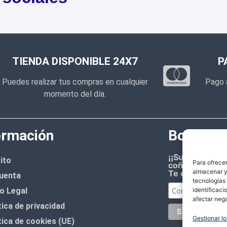
TIENDA DISPONIBLE 24X7
P
Puedes realizar tus compras en cualquier
Pago 
momento del día.
ormación
Boletín d
¡¡Suscríbete 
ito
Para ofrecer
coñazo.!!
almacenar y/
Te enviaremos
uenta
tecnologías
identificaci
o Legal
afectar nega
tica de privacidad
Gestionar lo
tica de cookies (UE)