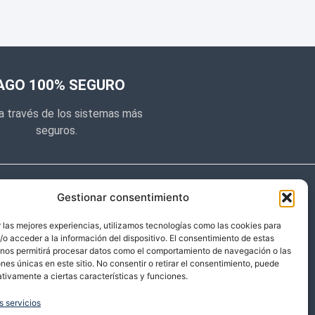
AGO 100% SEGURO
a través de los sistemas más
seguros.
e noticias
Gestionar consentimiento
y prometemos no dar mucho el
 las mejores experiencias, utilizamos tecnologías como las cookies para
o acceder a la información del dispositivo. El consentimiento de estas
 sólo cosas importantes.
 nos permitirá procesar datos como el comportamiento de navegación o las
ones únicas en este sitio. No consentir o retirar el consentimiento, puede
tivamente a ciertas características y funciones.
s servicios