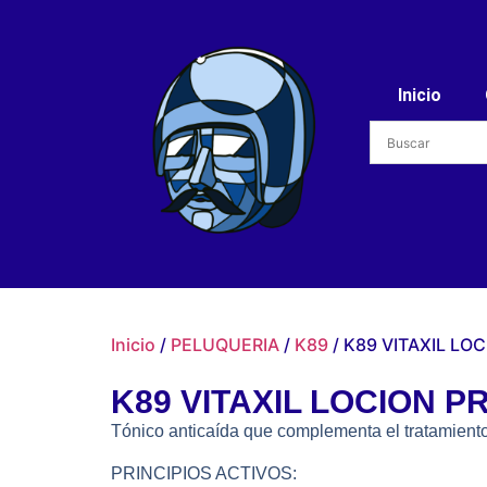
Inicio
Inicio
/
PELUQUERIA
/
K89
/ K89 VITAXIL LO
K89 VITAXIL LOCION P
Tónico anticaída que complementa el tratamiento
PRINCIPIOS ACTIVOS: