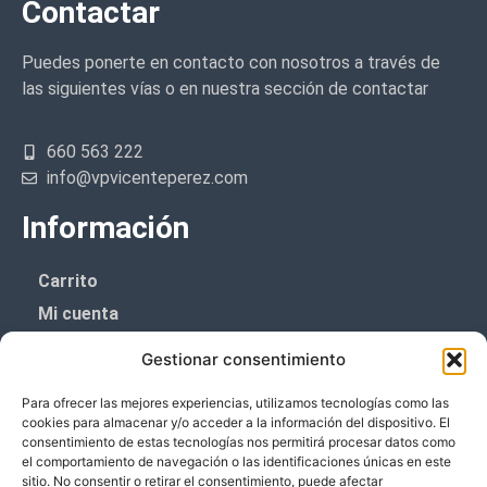
Contactar
Puedes ponerte en contacto con nosotros a través de
las siguientes vías o en nuestra sección de contactar
660 563 222
info@vpvicenteperez.com
Información
Carrito
Mi cuenta
Aviso Legal
Gestionar consentimiento
Política de privacidad
Para ofrecer las mejores experiencias, utilizamos tecnologías como las
Política de cookies (UE)
cookies para almacenar y/o acceder a la información del dispositivo. El
consentimiento de estas tecnologías nos permitirá procesar datos como
Boletín de noticias
el comportamiento de navegación o las identificaciones únicas en este
sitio. No consentir o retirar el consentimiento, puede afectar