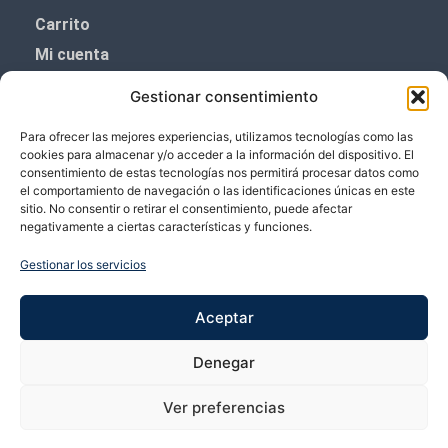
Carrito
Mi cuenta
Aviso Legal
Gestionar consentimiento
Política de privacidad
Para ofrecer las mejores experiencias, utilizamos tecnologías como las
Política de cookies (UE)
cookies para almacenar y/o acceder a la información del dispositivo. El
consentimiento de estas tecnologías nos permitirá procesar datos como
Boletín de noticias
el comportamiento de navegación o las identificaciones únicas en este
sitio. No consentir o retirar el consentimiento, puede afectar
negativamente a ciertas características y funciones.
¡¡Suscríbete y prometemos no dar mucho el
coñazo.!!
Gestionar los servicios
Te enviaremos sólo cosas importantes.
Aceptar
Denegar
Ver preferencias