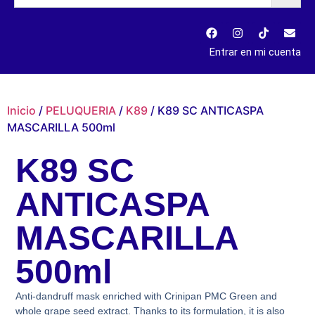
Entrar en mi cuenta
Inicio
/
PELUQUERIA
/
K89
/ K89 SC ANTICASPA
MASCARILLA 500ml
K89 SC
ANTICASPA
MASCARILLA
500ml
Anti-dandruff mask enriched with Crinipan PMC Green and
whole grape seed extract. Thanks to its formulation, it is also