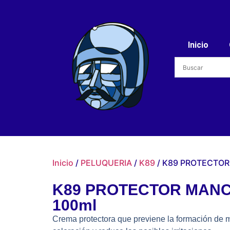
Inicio
Inicio
/
PELUQUERIA
/
K89
/ K89 PROTECTOR
K89 PROTECTOR MANC
100ml
Crema protectora que previene la formación de m