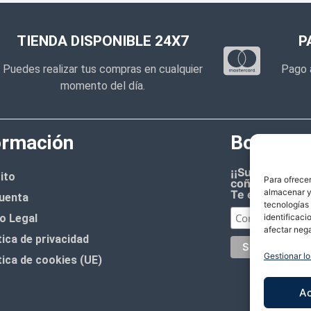
TIENDA DISPONIBLE 24X7
P
Puedes realizar tus compras en cualquier
Pago 
momento del día.
ormación
Boletín d
¡¡Suscríbete 
ito
Para ofrecer
coñazo.!!
almacenar y/
Te enviaremos
uenta
tecnologías
identificaci
o Legal
afectar nega
tica de privacidad
Gestionar lo
tica de cookies (UE)
A