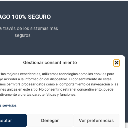
AGO 100% SEGURO
a través de los sistemas más
seguros.
e noticias
Gestionar consentimiento
y prometemos no dar mucho el
 las mejores experiencias, utilizamos tecnologías como las cookies para
o acceder a la información del dispositivo. El consentimiento de estas
 sólo cosas importantes.
 nos permitirá procesar datos como el comportamiento de navegación o las
ones únicas en este sitio. No consentir o retirar el consentimiento, puede
tivamente a ciertas características y funciones.
s servicios
ceptar
Denegar
Ver preferencias