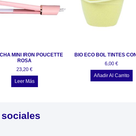
CHA MINI IRON POUCETTE
BIO ECO BOL TINTES CO
ROSA
6,00
€
23,20
€
Añadir Al Carrito
Leer Más
 sociales