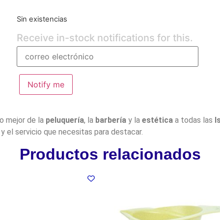
Sin existencias
Receive in-stock notifications for this.
Notify me
lo mejor de la
peluquería
, la
barbería
y la
estética
a todas las
I
y el servicio que necesitas para destacar.
Productos relacionados