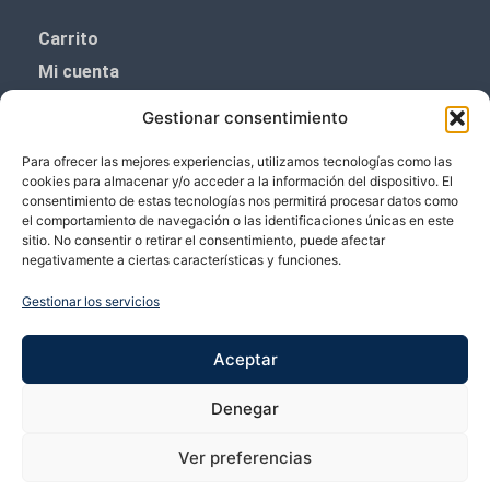
Carrito
Mi cuenta
Aviso Legal
Gestionar consentimiento
Política de privacidad
Para ofrecer las mejores experiencias, utilizamos tecnologías como las
Política de cookies (UE)
cookies para almacenar y/o acceder a la información del dispositivo. El
consentimiento de estas tecnologías nos permitirá procesar datos como
Boletín de noticias
el comportamiento de navegación o las identificaciones únicas en este
sitio. No consentir o retirar el consentimiento, puede afectar
negativamente a ciertas características y funciones.
¡¡Suscríbete y prometemos no dar mucho el
coñazo.!!
Gestionar los servicios
Te enviaremos sólo cosas importantes.
Aceptar
Denegar
Ver preferencias