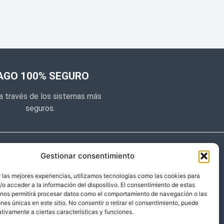
AGO 100% SEGURO
a través de los sistemas más
seguros.
e noticias
Gestionar consentimiento
y prometemos no dar mucho el
 las mejores experiencias, utilizamos tecnologías como las cookies para
o acceder a la información del dispositivo. El consentimiento de estas
 sólo cosas importantes.
 nos permitirá procesar datos como el comportamiento de navegación o las
ones únicas en este sitio. No consentir o retirar el consentimiento, puede
tivamente a ciertas características y funciones.