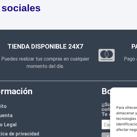
 sociales
TIENDA DISPONIBLE 24X7
P
Puedes realizar tus compras en cualquier
Pago 
momento del día.
ormación
Boletín d
¡¡Suscríbete 
ito
Para ofrecer
coñazo.!!
almacenar y/
Te enviaremos
uenta
tecnologías
o Legal
identificaci
afectar nega
tica de privacidad