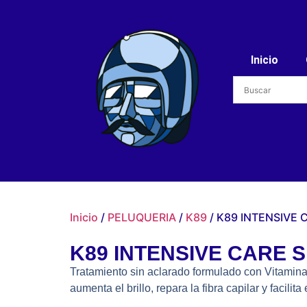
Inicio
Inicio
/
PELUQUERIA
/
K89
/ K89 INTENSIVE 
K89 INTENSIVE CARE 
Tratamiento sin aclarado formulado con Vitamina 
aumenta el brillo, repara la fibra capilar y facilita 