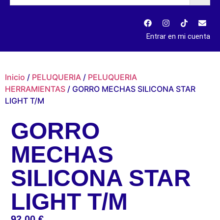
Entrar en mi cuenta
Inicio
/
PELUQUERIA
/
PELUQUERIA
HERRAMIENTAS
/ GORRO MECHAS SILICONA STAR
LIGHT T/M
GORRO
MECHAS
SILICONA STAR
LIGHT T/M
92,00
€