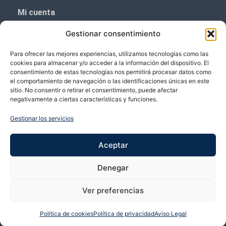
Mi cuenta
Aviso Legal
Gestionar consentimiento
Política de privacidad
Para ofrecer las mejores experiencias, utilizamos tecnologías como las
Política de cookies (UE)
cookies para almacenar y/o acceder a la información del dispositivo. El
consentimiento de estas tecnologías nos permitirá procesar datos como
Boletín de noticias
el comportamiento de navegación o las identificaciones únicas en este
sitio. No consentir o retirar el consentimiento, puede afectar
negativamente a ciertas características y funciones.
¡¡Suscríbete y prometemos no dar mucho el
coñazo.!!
Gestionar los servicios
Te enviaremos sólo cosas importantes.
Aceptar
Denegar
Ver preferencias
Política de cookies
Política de privacidad
Aviso Legal
Copyright © 2026 VP Vicente Perez | Desarrollado por Bubango Networks