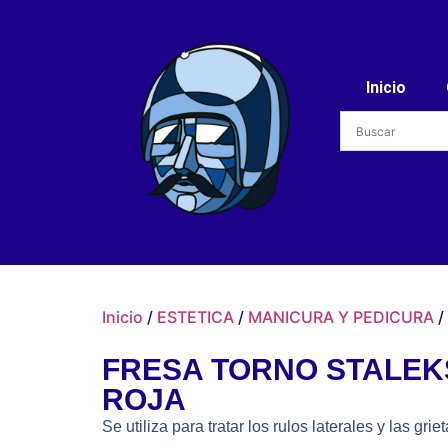
Inicio
Inicio
/
ESTETICA
/
MANICURA Y PEDICURA
/
FRESA TORNO STALEK
ROJA
Se utiliza para tratar los rulos laterales y las griet