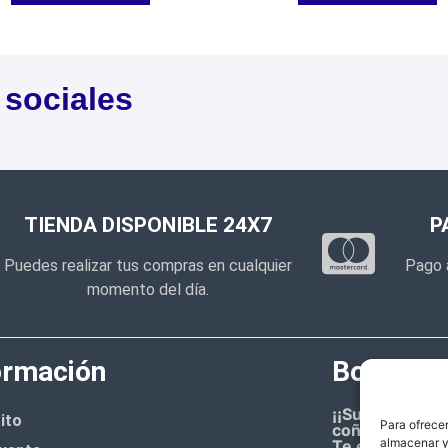
 sociales
TIENDA DISPONIBLE 24X7
P
Puedes realizar tus compras en cualquier
Pago 
momento del día.
ormación
Boletín d
¡¡Suscríbete 
ito
Para ofrecer
coñazo.!!
almacenar y/
Te enviaremos