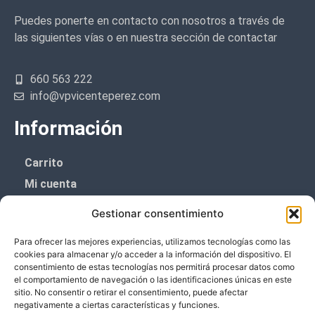
Puedes ponerte en contacto con nosotros a través de
las siguientes vías o en nuestra sección de contactar
660 563 222
info@vpvicenteperez.com
Información
Carrito
Mi cuenta
Aviso Legal
Gestionar consentimiento
Política de privacidad
Para ofrecer las mejores experiencias, utilizamos tecnologías como las
Política de cookies (UE)
cookies para almacenar y/o acceder a la información del dispositivo. El
consentimiento de estas tecnologías nos permitirá procesar datos como
Boletín de noticias
el comportamiento de navegación o las identificaciones únicas en este
sitio. No consentir o retirar el consentimiento, puede afectar
negativamente a ciertas características y funciones.
¡¡Suscríbete y prometemos no dar mucho el