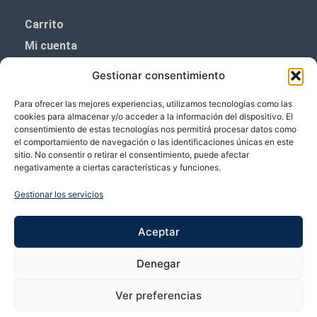
Carrito
Mi cuenta
Aviso Legal
Gestionar consentimiento
Política de privacidad
Para ofrecer las mejores experiencias, utilizamos tecnologías como las
Política de cookies (UE)
cookies para almacenar y/o acceder a la información del dispositivo. El
consentimiento de estas tecnologías nos permitirá procesar datos como
Boletín de noticias
el comportamiento de navegación o las identificaciones únicas en este
sitio. No consentir o retirar el consentimiento, puede afectar
negativamente a ciertas características y funciones.
¡¡Suscríbete y prometemos no dar mucho el
coñazo.!!
Gestionar los servicios
Te enviaremos sólo cosas importantes.
Aceptar
Denegar
Ver preferencias