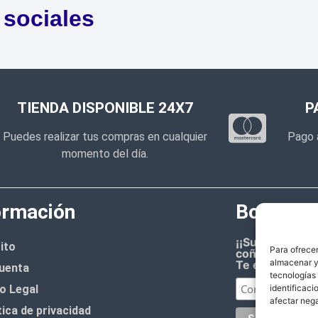
 sociales
TIENDA DISPONIBLE 24X7
P
Puedes realizar tus compras en cualquier
Pago 
momento del día.
ormación
Boletín d
¡¡Suscríbete 
ito
Para ofrecer
coñazo.!!
almacenar y/
Te enviaremos
uenta
tecnologías
o Legal
identificaci
afectar nega
tica de privacidad