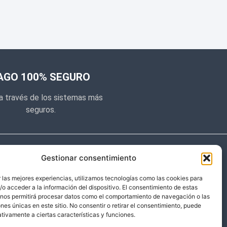
AGO 100% SEGURO
a través de los sistemas más
seguros.
e noticias
Gestionar consentimiento
y prometemos no dar mucho el
 las mejores experiencias, utilizamos tecnologías como las cookies para
o acceder a la información del dispositivo. El consentimiento de estas
 sólo cosas importantes.
 nos permitirá procesar datos como el comportamiento de navegación o las
ones únicas en este sitio. No consentir o retirar el consentimiento, puede
tivamente a ciertas características y funciones.