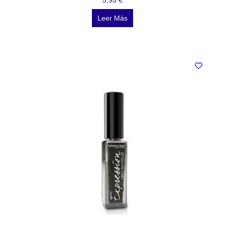
5,95
€
Leer Más