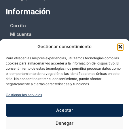
Información
Carrito
Mi cuenta
Aviso Legal
Gestionar consentimiento
Política de privacidad
Para ofrecer las mejores experiencias, utilizamos tecnologías como las
Política de cookies (UE)
cookies para almacenar y/o acceder a la información del dispositivo. El
consentimiento de estas tecnologías nos permitirá procesar datos como
Boletín de noticias
el comportamiento de navegación o las identificaciones únicas en este
sitio. No consentir o retirar el consentimiento, puede afectar
negativamente a ciertas características y funciones.
¡¡Suscríbete y prometemos no dar mucho el
coñazo.!!
Gestionar los servicios
Te enviaremos sólo cosas importantes.
Aceptar
Denegar