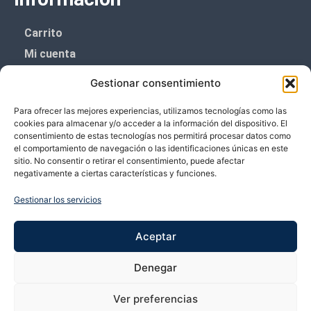
Carrito
Mi cuenta
Aviso Legal
Gestionar consentimiento
Política de privacidad
Para ofrecer las mejores experiencias, utilizamos tecnologías como las
Política de cookies (UE)
cookies para almacenar y/o acceder a la información del dispositivo. El
consentimiento de estas tecnologías nos permitirá procesar datos como
Boletín de noticias
el comportamiento de navegación o las identificaciones únicas en este
sitio. No consentir o retirar el consentimiento, puede afectar
negativamente a ciertas características y funciones.
¡¡Suscríbete y prometemos no dar mucho el
coñazo.!!
Gestionar los servicios
Te enviaremos sólo cosas importantes.
Aceptar
Denegar
Ver preferencias