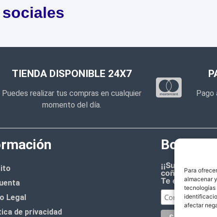
 sociales
TIENDA DISPONIBLE 24X7
P
Puedes realizar tus compras en cualquier
Pago 
momento del día.
ormación
Boletín d
¡¡Suscríbete 
ito
Para ofrecer
coñazo.!!
almacenar y/
Te enviaremos
uenta
tecnologías
o Legal
identificaci
afectar nega
tica de privacidad