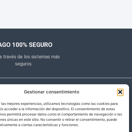
AGO 100% SEGURO
a través de los sistemas más
seguros.
e noticias
Gestionar consentimiento
y prometemos no dar mucho el
 las mejores experiencias, utilizamos tecnologías como las cookies para
o acceder a la información del dispositivo. El consentimiento de estas
 sólo cosas importantes.
 nos permitirá procesar datos como el comportamiento de navegación o las
ones únicas en este sitio. No consentir o retirar el consentimiento, puede
tivamente a ciertas características y funciones.