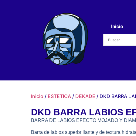
Inicio
Inicio
/
ESTETICA
/
DEKADE
/ DKD BARRA LAB
DKD BARRA LABIOS EFE
BARRA DE LABIOS EFECTO MOJADO Y DIA
Barra de labios superbrillante y de textura hid