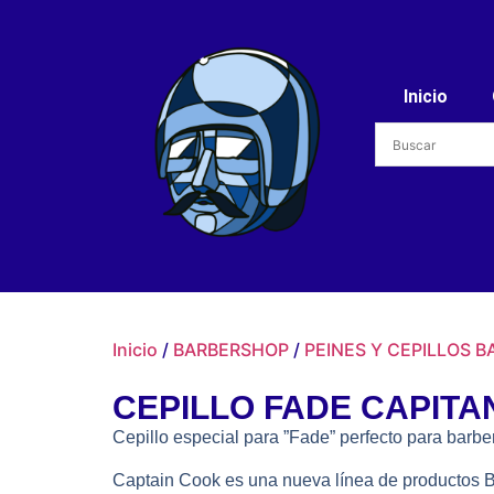
Inicio
Inicio
/
BARBERSHOP
/
PEINES Y CEPILLOS B
CEPILLO FADE CAPITA
Cepillo especial para ”Fade” perfecto para barber
Captain Cook es una nueva línea de productos Ba