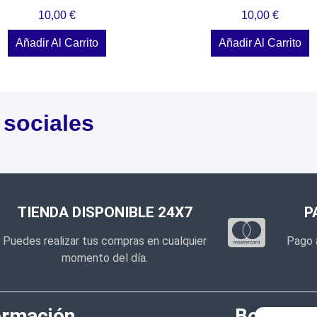
10,00
€
10,00
€
Añadir Al Carrito
Añadir Al Carrito
 sociales
TIENDA DISPONIBLE 24X7
P
Puedes realizar tus compras en cualquier
Pago 
momento del día.
ormación
Boletín d