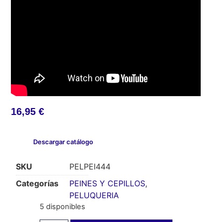
16,95
€
Descargar catálogo
SKU
PELPEI444
Categorías
PEINES Y CEPILLOS
,
PELUQUERIA
5 disponibles