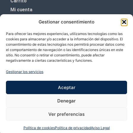
Carrito
Mi cuenta
Aviso Legal
Gestionar consentimiento
Política de privacidad
Para ofrecer las mejores experiencias, utilizamos tecnologías como las
Política de cookies (UE)
cookies para almacenar y/o acceder a la información del dispositivo. El
consentimiento de estas tecnologías nos permitirá procesar datos como
Boletín de noticias
el comportamiento de navegación o las identificaciones únicas en este
sitio. No consentir o retirar el consentimiento, puede afectar
negativamente a ciertas características y funciones.
¡¡Suscríbete y prometemos no dar mucho el
coñazo.!!
Gestionar los servicios
Te enviaremos sólo cosas importantes.
Aceptar
Denegar
Ver preferencias
Política de cookies
Política de privacidad
Aviso Legal
Copyright © 2026 VP Vicente Perez | Desarrollado por Bubango Networks