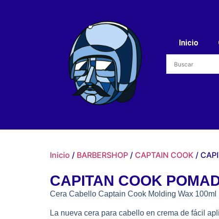
Inicio
Inicio
/
BARBERSHOP
/
CAPTAIN COOK
/ CAP
CAPITAN COOK POMAD
Cera Cabello Captain Cook Molding Wax 100ml
La nueva cera para cabello en crema de fácil apl