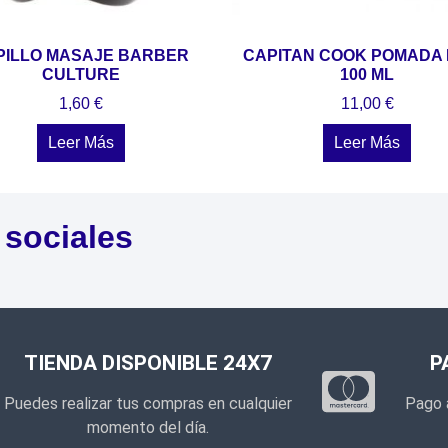
PILLO MASAJE BARBER
CAPITAN COOK POMADA
CULTURE
100 ML
1,60
€
11,00
€
Leer Más
Leer Más
 sociales
TIENDA DISPONIBLE 24X7
P
Puedes realizar tus compras en cualquier
Pago 
momento del día.