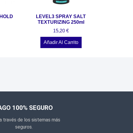
 HOLD
LEVEL3 SPRAY SALT
TEXTURIZING 250ml
15,20
€
Añadir Al Carrito
AGO 100% SEGURO
a través de los sistemas más
seguros.