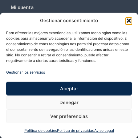
Mi cuenta
Aviso Legal
Gestionar consentimiento
Política de privacidad
Para ofrecer las mejores experiencias, utilizamos tecnologías como las
Política de cookies (UE)
cookies para almacenar y/o acceder a la información del dispositivo. El
consentimiento de estas tecnologías nos permitirá procesar datos como
Boletín de noticias
el comportamiento de navegación o las identificaciones únicas en este
sitio. No consentir o retirar el consentimiento, puede afectar
negativamente a ciertas características y funciones.
¡¡Suscríbete y prometemos no dar mucho el
coñazo.!!
Gestionar los servicios
Te enviaremos sólo cosas importantes.
Aceptar
Denegar
Ver preferencias
Política de cookies
Política de privacidad
Aviso Legal
Copyright © 2026 VP Vicente Perez | Desarrollado por Bubango Networks