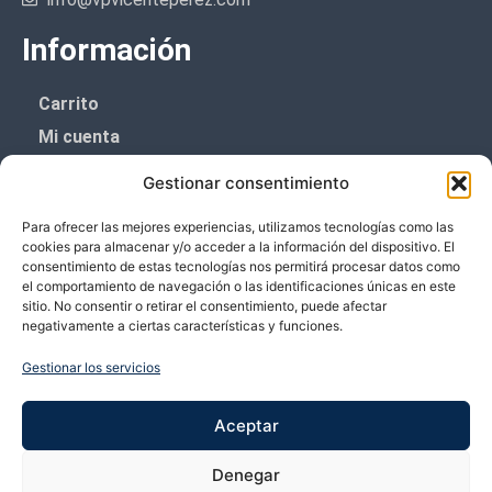
Información
Carrito
Mi cuenta
Aviso Legal
Gestionar consentimiento
Política de privacidad
Para ofrecer las mejores experiencias, utilizamos tecnologías como las
Política de cookies (UE)
cookies para almacenar y/o acceder a la información del dispositivo. El
consentimiento de estas tecnologías nos permitirá procesar datos como
Boletín de noticias
el comportamiento de navegación o las identificaciones únicas en este
sitio. No consentir o retirar el consentimiento, puede afectar
negativamente a ciertas características y funciones.
¡¡Suscríbete y prometemos no dar mucho el
coñazo.!!
Gestionar los servicios
Te enviaremos sólo cosas importantes.
Aceptar
Denegar