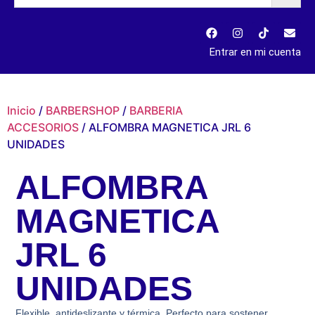
Entrar en mi cuenta
Inicio
/
BARBERSHOP
/
BARBERIA
ACCESORIOS
/ ALFOMBRA MAGNETICA JRL 6
UNIDADES
ALFOMBRA
MAGNETICA
JRL 6
UNIDADES
Flexible, antideslizante y térmica. Perfecto para sostener