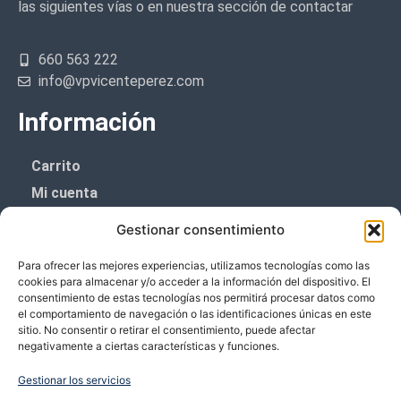
las siguientes vías o en nuestra sección de contactar
660 563 222
info@vpvicenteperez.com
Información
Carrito
Mi cuenta
Aviso Legal
Gestionar consentimiento
Política de privacidad
Para ofrecer las mejores experiencias, utilizamos tecnologías como las
Política de cookies (UE)
cookies para almacenar y/o acceder a la información del dispositivo. El
consentimiento de estas tecnologías nos permitirá procesar datos como
Boletín de noticias
el comportamiento de navegación o las identificaciones únicas en este
sitio. No consentir o retirar el consentimiento, puede afectar
negativamente a ciertas características y funciones.
¡¡Suscríbete y prometemos no dar mucho el
coñazo.!!
Gestionar los servicios
Te enviaremos sólo cosas importantes.