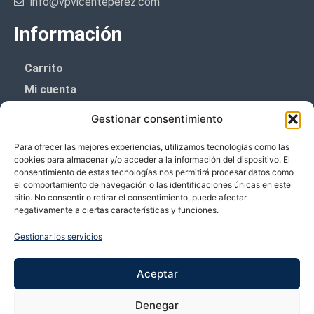
info@vpvicenteperez.com
Información
Carrito
Mi cuenta
Aviso Legal
Gestionar consentimiento
Política de privacidad
Para ofrecer las mejores experiencias, utilizamos tecnologías como las
Política de cookies (UE)
cookies para almacenar y/o acceder a la información del dispositivo. El
consentimiento de estas tecnologías nos permitirá procesar datos como
Boletín de noticias
el comportamiento de navegación o las identificaciones únicas en este
sitio. No consentir o retirar el consentimiento, puede afectar
negativamente a ciertas características y funciones.
¡¡Suscríbete y prometemos no dar mucho el
coñazo.!!
Gestionar los servicios
Te enviaremos sólo cosas importantes.
Aceptar
Denegar